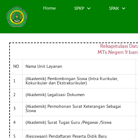
Home
SPKP
SPAK
Rekapitulasi Da
MTs Negeri 9 ban
NO
Nama Unit Layanan
(Akademik) Pembimbingan Siswa (Intra Kurikuler,
1
Kokurikuler dan Ekstrakurikuler)
2
(Akademik) Legalisasi Dokumen
(Akademik) Permohonan Surat Keterangan Sebagai
3
Siswa
4
(Akademik) Surat Tugas Guru /Pegawai /Siswa
5
(Kesiswaan) Pendaftaran Peserta Didik Baru