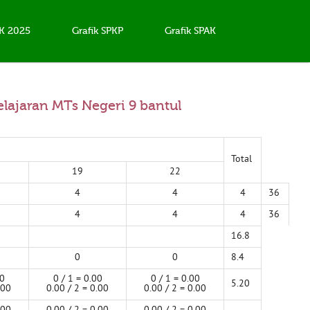
AK 2025
Grafik SPKP
Grafik SPAK
ajaran MTs Negeri 9 bantul
Total
19
22
4
4
4
36
4
4
4
36
16.8
0
0
8.4
00
0 / 1 = 0.00
0 / 1 = 0.00
5.20
.00
0.00 / 2 = 0.00
0.00 / 2 = 0.00