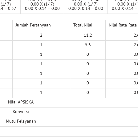
 = 2.60
0.00 / 2 = 0.00
0.00 / 2 = 0.00
0.00 / 2 = 0
(1/ 7)
0.00 X (1/ 7)
0.00 X (1/ 7)
0.00 X (1/ 
14 = 0.37
0.00 X 0.14 = 0.00
0.00 X 0.14 = 0.00
0.00 X 0.14 =
Jumlah Pertanyaan
Total Nilai
Nilai Rata-Rata
2
11.2
2.
1
5.6
2.
1
0
0.
1
0
0.
1
0
0.
1
0
0.
1
0
0.
Nilai APSISKA
Konversi
Mutu Pelayanan