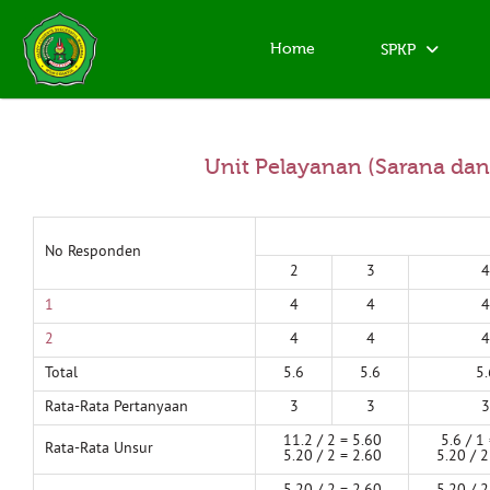
Home
SPKP
Unit Pelayanan (Sarana da
No Responden
2
3
4
1
4
4
4
2
4
4
4
Total
5.6
5.6
5.
Rata-Rata Pertanyaan
3
3
3
11.2 / 2 = 5.60
5.6 / 1
Rata-Rata Unsur
5.20 / 2 = 2.60
5.20 / 2