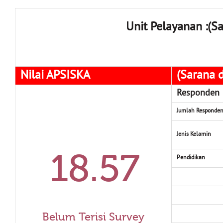
Unit Pelayanan :(
Nilai APSISKA
(Sarana 
Responden
Jumlah Responde
Jenis Kelamin
18.57
Pendidikan
Belum Terisi Survey