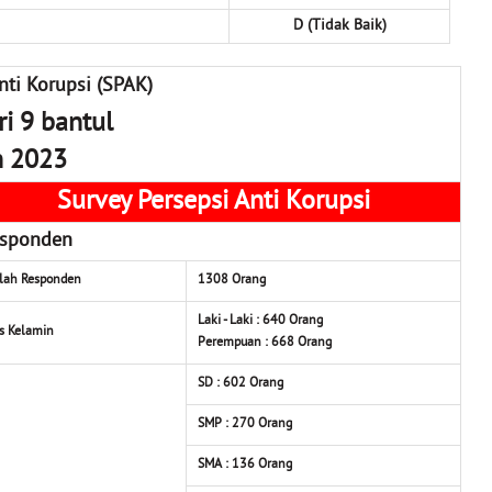
D (Tidak Baik)
nti Korupsi (SPAK)
i 9 bantul
n 2023
Survey Persepsi Anti Korupsi
sponden
lah Responden
1308
Orang
Laki - Laki : 640
Orang
is Kelamin
Perempuan : 668
Orang
SD : 602
Orang
SMP : 270
Orang
SMA : 136
Orang