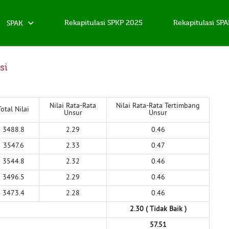
Rekapitulasi SPKP 2025
Rekapitulasi SP
SPAK
si
Nilai Rata-Rata
Nilai Rata-Rata Tertimbang
Total Nilai
Unsur
Unsur
3488.8
2.29
0.46
3547.6
2.33
0.47
3544.8
2.32
0.46
3496.5
2.29
0.46
3473.4
2.28
0.46
2.30 ( Tidak Baik )
57.51