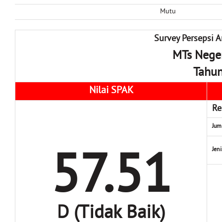
Mutu
Survey Persepsi A
MTs Neger
Tahu
Nilai SPAK
Re
Jum
57.51
Jen
D (Tidak Baik)