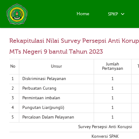
Home
SPKP
Rekapitulasi Nilai Survey Persepsi Anti Korup
MTs Negeri 9 bantul Tahun 2023
Jumlah
No
Unsur
Pertanyaan
1
Diskriminasi Pelayanan
1
2
Perbuatan Curang
1
3
Permintaan imbalan
1
4
Pungutan Liar(pungli)
1
5
Percaloan Dalam Pelayanan
1
Survey Persepsi Anti Korupsi
Konversi SPAK