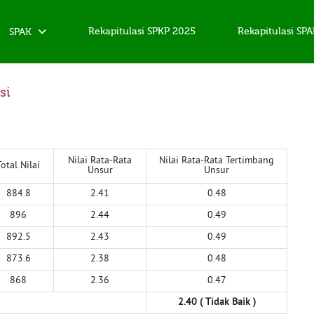
Rekapitulasi SPKP 2025
Rekapitulasi SP
SPAK
si
Nilai Rata-Rata
Nilai Rata-Rata Tertimbang
Total Nilai
Unsur
Unsur
884.8
2.41
0.48
896
2.44
0.49
892.5
2.43
0.49
873.6
2.38
0.48
868
2.36
0.47
2.40 ( Tidak Baik )