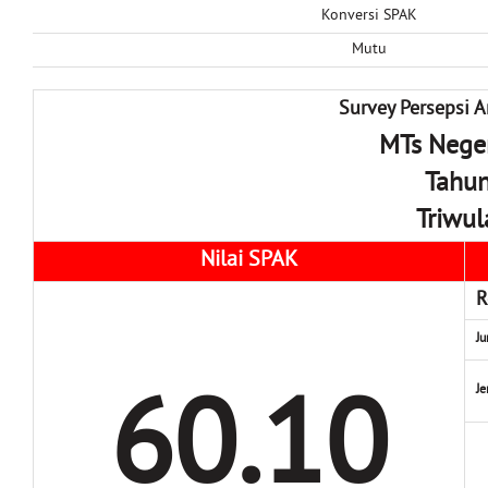
Konversi SPAK
Mutu
Survey Persepsi A
MTs Neger
Tahu
Triwul
Nilai SPAK
R
J
60.10
Je