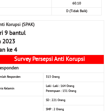
60.10
D (Tidak Baik)
nti Korupsi (SPAK)
i 9 bantul
n 2023
an ke 4
Survey Persepsi Anti Korupsi
esponden
umlah Responden
315
Orang
Laki - Laki : 164
Orang
nis Kelamin
Perempuan : 151
Orang
SD : 221
Orang
SMP : 2
Orang