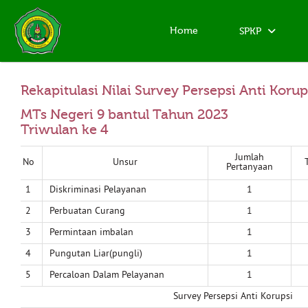
Home
SPKP
Rekapitulasi Nilai Survey Persepsi Anti Korup
MTs Negeri 9 bantul Tahun 2023
Triwulan ke 4
Jumlah
No
Unsur
Pertanyaan
1
Diskriminasi Pelayanan
1
2
Perbuatan Curang
1
3
Permintaan imbalan
1
4
Pungutan Liar(pungli)
1
5
Percaloan Dalam Pelayanan
1
Survey Persepsi Anti Korupsi