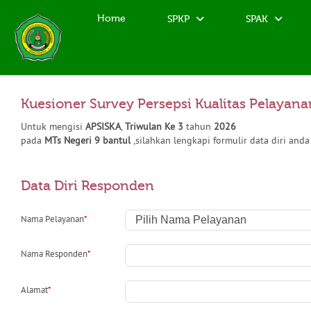
Home
SPKP
SPAK
Kuesioner Survey Persepsi Kualitas Pelayan
Untuk mengisi
APSISKA
,
Triwulan Ke 3
tahun
2026
pada
MTs Negeri 9 bantul
,silahkan lengkapi formulir data diri anda
Data Diri Responden
Nama Pelayanan
*
Nama Responden
*
Alamat
*