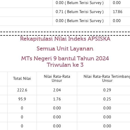
0.00 ( Belum Terisi Survey )
0.00
0.71 ( Belum Terisi Survey )
17.86
0.00 ( Belum Terisi Survey )
0.00
Rekapitulasi Nilai Indeks APSISKA
Semua Unit Layanan
MTs Negeri 9 bantul Tahun 2024
Triwulan ke 3
Nilai Rata-Rata
Nilai Rata-Rata Tertimban
Total Nilai
Unsur
Unsur
222.6
2.04
0.29
95.9
1.76
0.25
0
0.00
0.00
0
0.00
0.00
0
0.00
0.00