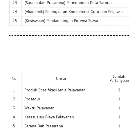
23
(Sarana dan Prasarana) Permohonan Data Sarpras
24
(Akademik) Peningkatan Kompetensi Guru dan Pegawai
25
(Kesiswaan) Pendampingan Potensi Siswa
Jumlah
No
Unsur
Pertanyaan
1
Produk Spesifikasi Jenis Pelayanan
2
2
Prosedur
1
3
Waktu Pelayanan
1
4
Kesesuaian Biaya Pelayanan
1
5
Sarana Dan Prasarana
1