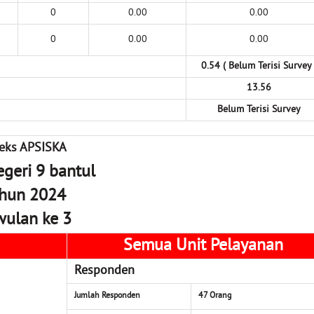
0
0.00
0.00
0
0.00
0.00
0.54 ( Belum Terisi Survey 
13.56
Belum Terisi Survey
eks APSISKA
geri 9 bantul
hun 2024
wulan ke 3
Semua Unit Pelayanan
Responden
Jumlah Responden
47
Orang