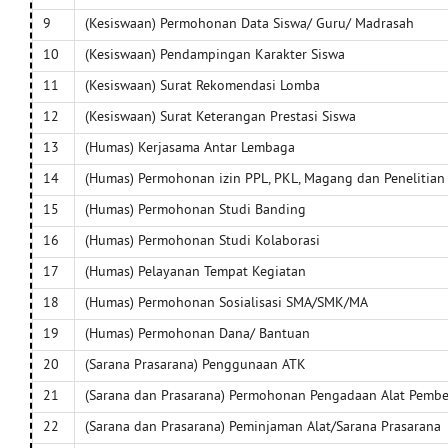
9
(Kesiswaan) Permohonan Data Siswa/ Guru/ Madrasah
10
(Kesiswaan) Pendampingan Karakter Siswa
11
(Kesiswaan) Surat Rekomendasi Lomba
12
(Kesiswaan) Surat Keterangan Prestasi Siswa
13
(Humas) Kerjasama Antar Lembaga
14
(Humas) Permohonan izin PPL, PKL, Magang dan Penelitian
15
(Humas) Permohonan Studi Banding
16
(Humas) Permohonan Studi Kolaborasi
17
(Humas) Pelayanan Tempat Kegiatan
18
(Humas) Permohonan Sosialisasi SMA/SMK/MA
19
(Humas) Permohonan Dana/ Bantuan
20
(Sarana Prasarana) Penggunaan ATK
21
(Sarana dan Prasarana) Permohonan Pengadaan Alat Pembe
22
(Sarana dan Prasarana) Peminjaman Alat/Sarana Prasarana