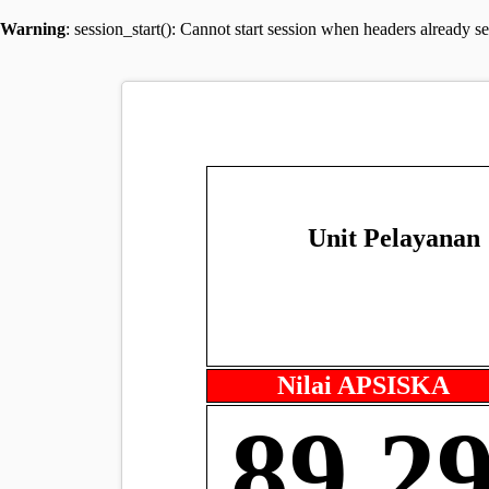
Warning
: session_start(): Cannot start session when headers already s
Unit Pelayanan
Nilai APSISKA
89.2