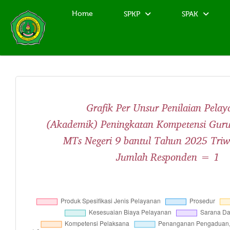
Home
SPKP
SPAK
Grafik Per Unsur Penilaian Pela
(Akademik) Peningkatan Kompetensi Gur
MTs Negeri 9 bantul Tahun 2025 Triw
Jumlah Responden = 1