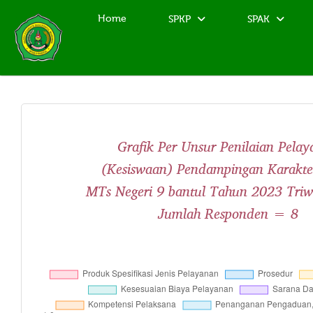
Home
SPKP
SPAK
Grafik Per Unsur Penilaian Pela
(Kesiswaan) Pendampingan Karakte
MTs Negeri 9 bantul Tahun 2023 Triw
Jumlah Responden = 8