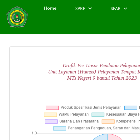
Home
SPKP
SPAK
Grafik Per Unsur Penilaian Pelayana
Unit Layanan (Humas) Pelayanan Tempat K
MTs Negeri 9 bantul Tahun 2023