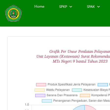
Home
SPKP
SPAK
Grafik Per Unsur Penilaian Pelayana
Unit Layanan (Kesiswaan) Surat Rekomenda
MTs Negeri 9 bantul Tahun 2023