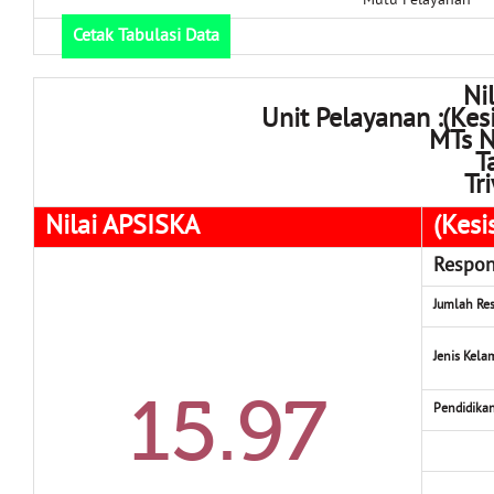
Mutu Pelayanan
Cetak Tabulasi Data
Ni
Unit Pelayanan :(Kes
MTs N
T
Tr
Nilai APSISKA
(Kesi
Respo
Jumlah Re
Jenis Kela
15.97
Pendidika