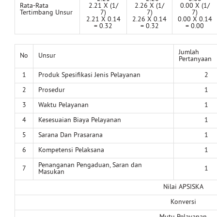
Rata-Rata
2.21 X (1/
2.26 X (1/
0.00 X (1/
Tertimbang Unsur
7)
7)
7)
2.21 X 0.14
2.26 X 0.14
0.00 X 0.14
= 0.32
= 0.32
= 0.00
Jumlah
No
Unsur
Pertanyaan
1
Produk Spesifikasi Jenis Pelayanan
2
2
Prosedur
1
3
Waktu Pelayanan
1
4
Kesesuaian Biaya Pelayanan
1
5
Sarana Dan Prasarana
1
6
Kompetensi Pelaksana
1
Penanganan Pengaduan, Saran dan
7
1
Masukan
Nilai APSISKA
Konversi