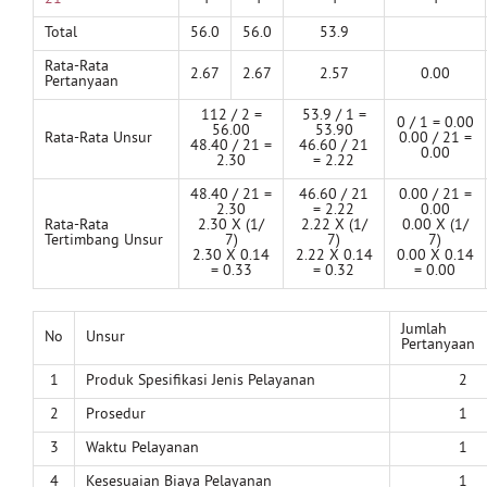
Total
56.0
56.0
53.9
Rata-Rata
2.67
2.67
2.57
0.00
Pertanyaan
112 / 2 =
53.9 / 1 =
0 / 1 = 0.00
56.00
53.90
Rata-Rata Unsur
0.00 / 21 =
48.40 / 21 =
46.60 / 21
0.00
2.30
= 2.22
48.40 / 21 =
46.60 / 21
0.00 / 21 =
2.30
= 2.22
0.00
Rata-Rata
2.30 X (1/
2.22 X (1/
0.00 X (1/
Tertimbang Unsur
7)
7)
7)
2.30 X 0.14
2.22 X 0.14
0.00 X 0.14
= 0.33
= 0.32
= 0.00
Jumlah
No
Unsur
Pertanyaan
1
Produk Spesifikasi Jenis Pelayanan
2
2
Prosedur
1
3
Waktu Pelayanan
1
4
Kesesuaian Biaya Pelayanan
1