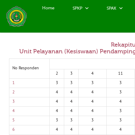
Home
SPKP
SPAK
Rekapitu
Unit Pelayanan (Kesiswaan) Pendamping
No Responden
2
3
4
11
1
3
3
3
3
2
4
4
4
3
3
4
4
4
4
4
4
4
4
3
5
3
3
3
3
6
4
4
4
4