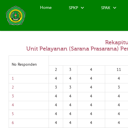
Home
SPKP
SPAK
Rekapitu
Unit Pelayanan (Sarana Prasarana) P
No Responden
2
3
4
11
1
4
4
4
4
2
3
3
4
3
3
4
4
4
4
4
4
4
4
4
5
4
4
4
4
6
4
4
4
4