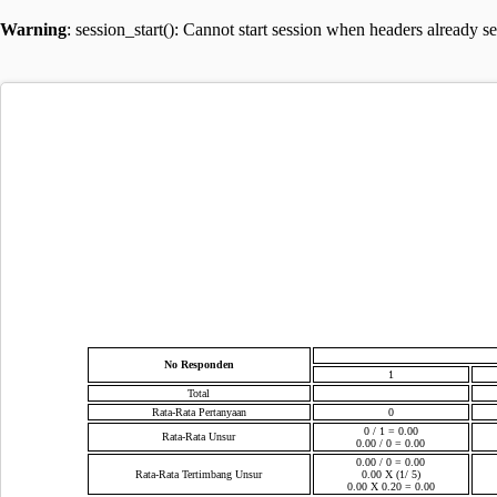
Warning
: session_start(): Cannot start session when headers already s
No Responden
1
Total
Rata-Rata Pertanyaan
0
0 / 1 = 0.00
Rata-Rata Unsur
0.00 / 0 = 0.00
0.00 / 0 = 0.00
Rata-Rata Tertimbang Unsur
0.00 X (1/ 5)
0.00 X 0.20 = 0.00